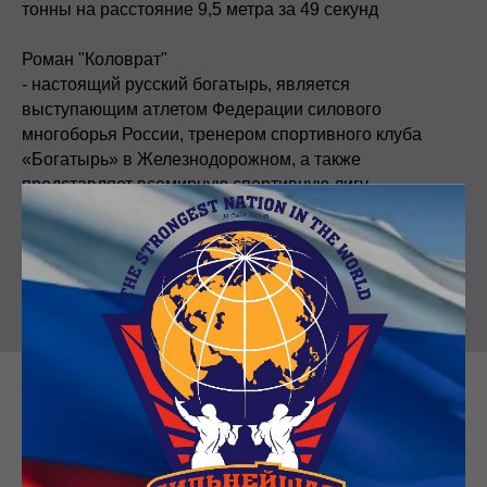
тонны на расстояние 9,5 метра за 49 секунд
Роман "Коловрат"
- настоящий русский богатырь, является
выступающим атлетом Федерации силового
многоборья России, тренером спортивного клуба
«Богатырь» в Железнодорожном, а также
представляет всемирную спортивную лигу
«Сильнейшая нация мира».