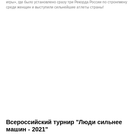
участников движения СНМ
игры», где было установлено сразу три Рекорда России по стронгмену
среди женщин и выступили сильнейшие атлеты страны!
Пройти опрос
Всероссийский турнир "Люди сильнее
машин - 2021"