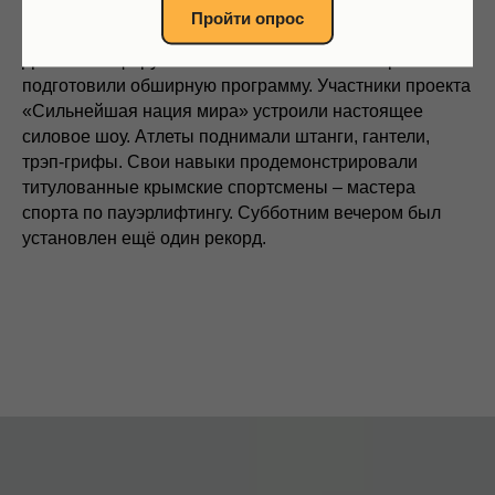
что его основной идеей является патриотический
Пройти опрос
подъём и стимулирование к здоровому образу жизни.
Для гостей форума севастопольские богатыри
подготовили обширную программу. Участники проекта
«Сильнейшая нация мира» устроили настоящее
силовое шоу. Атлеты поднимали штанги, гантели,
трэп-грифы. Свои навыки продемонстрировали
титулованные крымские спортсмены – мастера
спорта по пауэрлифтингу. Субботним вечером был
установлен ещё один рекорд.