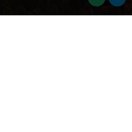
в
екордов и признанных
ии