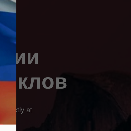
ссии
циклов
 exactly at