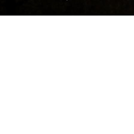
СНМ & РЕКОРДЫ
Карта рекордо
ть географию зафиксированных нами р
остижений по всей Российской Федерац