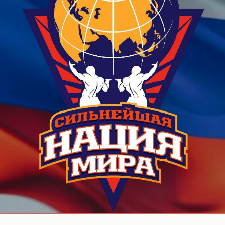
OUR COMPANY
-Рекорд Ро
ание 6 мото
 that you dreamed of can be brought to life
the moment when you decide to win.