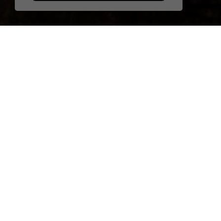
Тут вы можете увиде
д